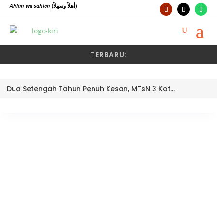
Ahlan wa sahlan
(أهلاً وسهلاً)
TERBARU:
Dua Setengah Tahun Penuh Kesan, MTsN 3 Kota Padang Lepas Pengawas Pembina Dra. Nayusminar Nasrun