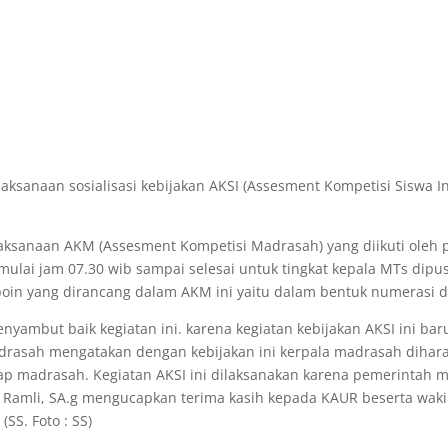
ksanaan sosialisasi kebijakan AKSI (Assesment Kompetisi Siswa I
laksanaan AKM (Assesment Kompetisi Madrasah) yang diikuti oleh
imulai jam 07.30 wib sampai selesai untuk tingkat kepala MTs dipu
poin yang dirancang dalam AKM ini yaitu dalam bentuk numerasi da
enyambut baik kegiatan ini. karena kegiatan kebijakan AKSI ini b
adrasah mengatakan dengan kebijakan ini kerpala madrasah diha
p madrasah. Kegiatan AKSI ini dilaksanakan karena pemerintah m
 Ramli, SA.g mengucapkan terima kasih kepada KAUR beserta wak
(SS. Foto : SS)