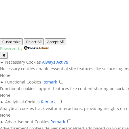
Customize
Reject All
Accept All
Powered by
✖
►
Necessary Cookies
Always Active
Necessary cookies enable essential site features like secure log-i
None
►
Functional Cookies
Remark
Functional cookies support features like content sharing on social 
None
►
Analytical Cookies
Remark
Analytical cookies track visitor interactions, providing insights on m
None
►
Advertisement Cookies
Remark
Advertisement cookies deliver personalized ads based on your prev