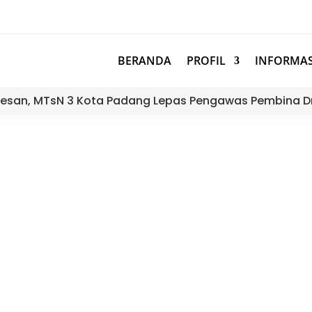
BERANDA
PROFIL
INFORMAS
esan, MTsN 3 Kota Padang Lepas Pengawas Pembina D
aan Sosialisasi Kebijakan AKSI 
sia) Virtual Dengan Kasubdit K