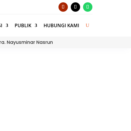
I
PUBLIK
HUBUNGI KAMI
ra. Nayusminar Nasrun
(Assesment Kompetisi
urikulum KSKK