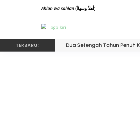
Ahlan wa sahlan
(أهلاً وسهلاً)
Dua Setengah Tahun Penuh K
TERBARU:
Tuan Rumah Pelaksan
Siswa Indone