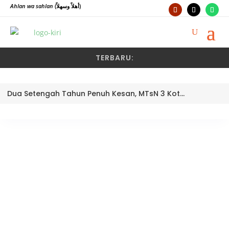
Ahlan wa sahlan
(أهلاً وسهلاً)
TERBARU:
Dua Setengah Tahun Penuh Kesan, MTsN 3 Kota Padang Lepas Pengawas Pembina Dra. Nayusminar Nasrun