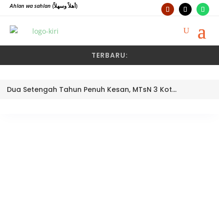
Ahlan wa sahlan
(أهلاً وسهلاً)
TERBARU:
Dua Setengah Tahun Penuh Kesan, MTsN 3 Kota Padang Lepas Pengawas Pembina Dra. Nayusminar Nasrun