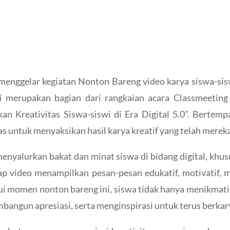
nggelar kegiatan Nonton Bareng video karya siswa-sis
ni merupakan bagian dari rangkaian acara Classmeetin
n Kreativitas Siswa-siswi di Era Digital 5.0”. Bertempa
s untuk menyaksikan hasil karya kreatif yang telah mereka
enyalurkan bakat dan minat siswa di bidang digital, khus
iap video menampilkan pesan-pesan edukatif, motivatif
alui momen nonton bareng ini, siswa tidak hanya menikmati
bangun apresiasi, serta menginspirasi untuk terus berkarya 