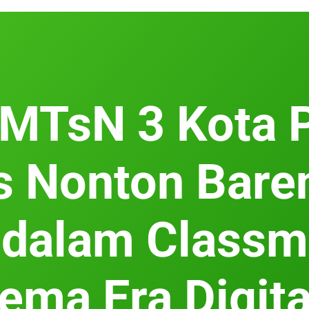
 MTsN 3 Kota 
s Nonton Bare
 dalam Classm
ema Era Digita