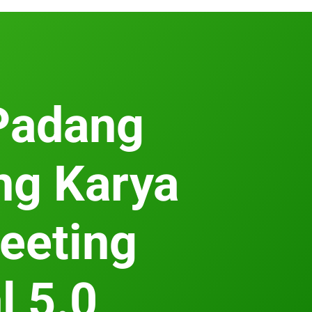
Padang
ng Karya
eeting
l 5.0