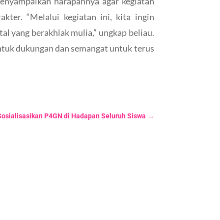
menyampaikan harapannya agar kegiatan
ter. “Melalui kegiatan ini, kita ingin
l yang berakhlak mulia,” ungkap beliau.
entuk dukungan dan semangat untuk terus
osialisasikan P4GN di Hadapan Seluruh Siswa
→