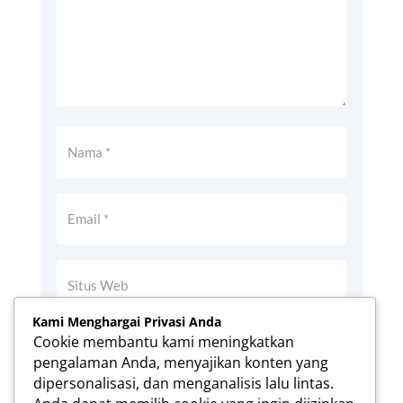
Kami Menghargai Privasi Anda
Simpan nama, email, dan situs web saya
Cookie membantu kami meningkatkan
pada peramban ini untuk komentar saya
pengalaman Anda, menyajikan konten yang
berikutnya.
dipersonalisasi, dan menganalisis lalu lintas.