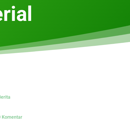
rial
erita
0 Komentar