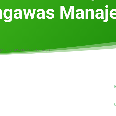
gawas Manaje
B