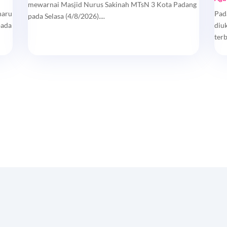
mewarnai Masjid Nurus Sakinah MTsN 3 Kota Padang
haru
Pad
pada Selasa (4/8/2026)....
pada
diu
ter