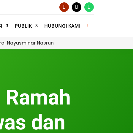
I
PUBLIK
HUBUNGI KAMI
ra. Nayusminar Nasrun
u Ramah
was dan