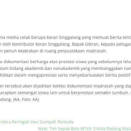
a media cetak berupa koran Singgalang yang memuat berita tent
an oleh kontributor koran Singgalang, Bapak Gibran, kepada petu
ngan penuh keakraban di ruang perpustakaan madrasah.
 dokumentasi berharga atas prestasi siswa yang sebelumnya telah 
alam bidang akademik dan nonakademik yang membanggakan nama
idikan dalam mengapresiasi serta menyebarluaskan berita positif
 tersebut akan dijadikan koleksi dokumentasi madrasah yang da
iharapkan semangat siswa lain untuk berprestasi semakin tumbuh,
ang. (AA. Foto: AA)
endera Peringati Hari Sumpah Pemuda
Next: Tim Sepak Bola MTsN 3 Kota Padang Mat