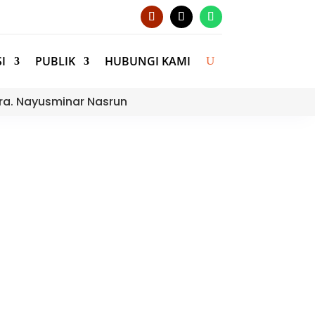
I
PUBLIK
HUBUNGI KAMI
ra. Nayusminar Nasrun
 MTsN 3 Kota Padang