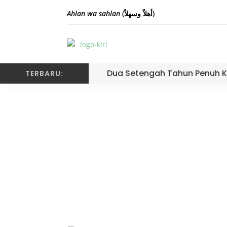
Ahlan wa sahlan
(أهلاً وسهلاً)
Dua Setengah Tahun Penuh K
TERBARU:
Serah Terima Media