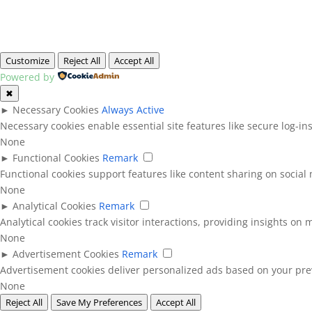
Customize
Reject All
Accept All
Powered by
✖
►
Necessary Cookies
Always Active
Necessary cookies enable essential site features like secure log-i
None
►
Functional Cookies
Remark
Functional cookies support features like content sharing on social 
None
►
Analytical Cookies
Remark
Analytical cookies track visitor interactions, providing insights on m
None
►
Advertisement Cookies
Remark
Advertisement cookies deliver personalized ads based on your prev
None
Reject All
Save My Preferences
Accept All