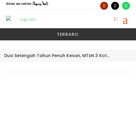
Ahlan wa sahlan
(أهلاً وسهلاً)
TERBARU:
Dua Setengah Tahun Penuh Kesan, MTsN 3 Kota Padang Lepas Pengawas Pembina Dra. Nayusminar Nasrun