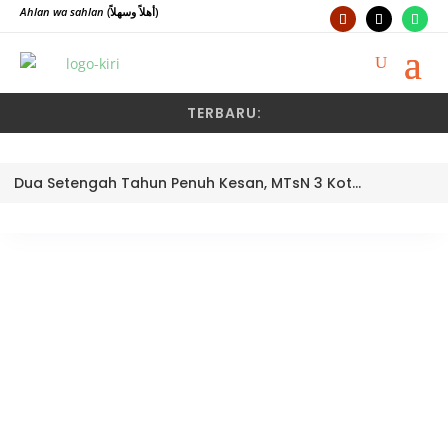
Ahlan wa sahlan
(أهلاً وسهلاً)
TERBARU:
Dua Setengah Tahun Penuh Kesan, MTsN 3 Kota Padang Lepas Pengawas Pembina Dra. Nayusminar Nasrun