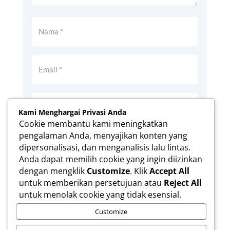
Kami Menghargai Privasi Anda
Cookie membantu kami meningkatkan
pengalaman Anda, menyajikan konten yang
Simpan nama, email, dan situs web saya
dipersonalisasi, dan menganalisis lalu lintas.
pada peramban ini untuk komentar saya
Anda dapat memilih cookie yang ingin diizinkan
berikutnya.
dengan mengklik
Customize
. Klik
Accept All
Kirim Komentar
untuk memberikan persetujuan atau
Reject All
untuk menolak cookie yang tidak esensial.
Customize