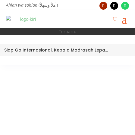
Ahlan wa sahlan
(أهلاً وسهلاً)
Terbaru:
Siap Go Internasional, Kepala Madrasah Lepas Tim Robotik MTsN 3 Kota Padang Ikuti World Robotic Center Competition 2026 di Malaysia