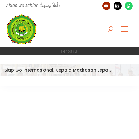
Ahlan wa sahlan
(أهلاً وسهلاً)
Terbaru:
Siap Go Internasional, Kepala Madrasah Lepas Tim Robotik MTsN 3 Kota Padang Ikuti World Robotic Center Competition 2026 di Malaysia