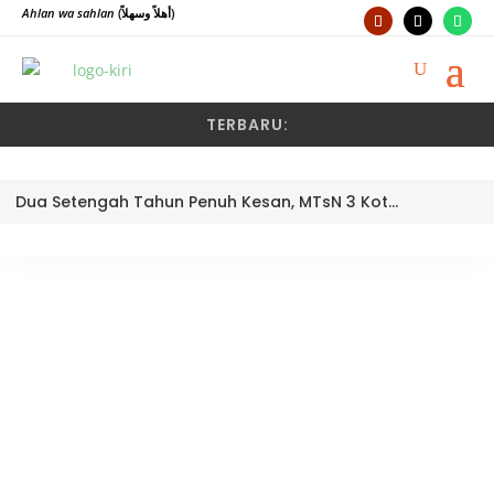
Ahlan wa sahlan
(أهلاً وسهلاً)
TERBARU:
Dua Setengah Tahun Penuh Kesan, MTsN 3 Kota Padang Lepas Pengawas Pembina Dra. Nayusminar Nasrun