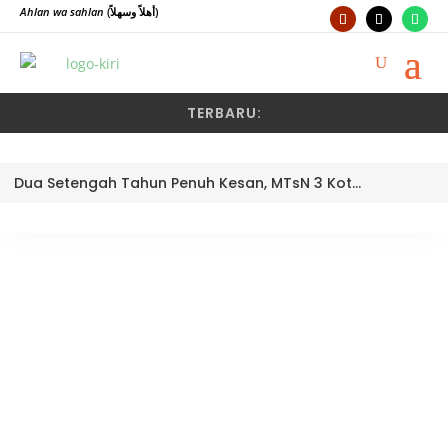
Ahlan wa sahlan
(أهلاً وسهلاً)
TERBARU:
Dua Setengah Tahun Penuh Kesan, MTsN 3 Kota Padang Lepas Pengawas Pembina Dra. Nayusminar Nasrun