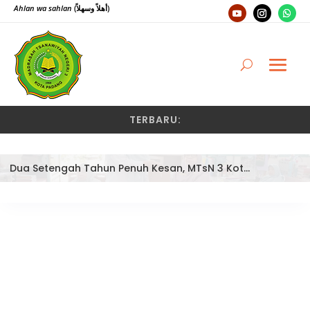
Ahlan wa sahlan
(أهلاً وسهلاً)
TERBARU:
Dua Setengah Tahun Penuh Kesan, MTsN 3 Kota Padang Lepas Pengawas Pembina Dra. Nayusminar Nasrun