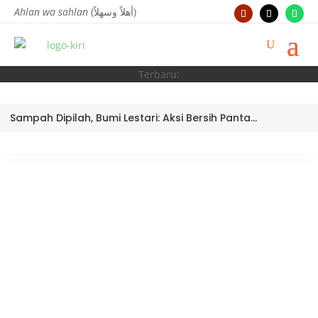
Ahlan wa sahlan
(أهلاً وسهلاً)
Terbaru:
Sampah Dipilah, Bumi Lestari: Aksi Bersih Pantai Ujung Batu oleh Tim Bank Sampah MTsN 3 Kota Padang