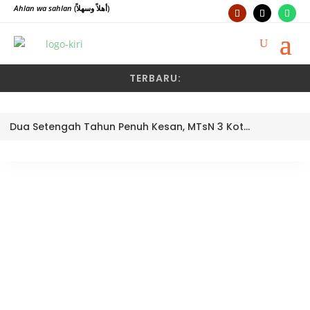
Ahlan wa sahlan
(أهلاً وسهلاً)
TERBARU:
Dua Setengah Tahun Penuh Kesan, MTsN 3 Kota Padang Lepas Pengawas Pembina Dra. Nayusminar Nasrun