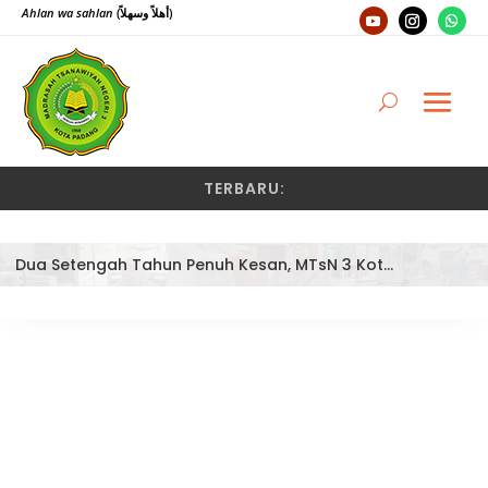
Ahlan wa sahlan
(أهلاً وسهلاً)
TERBARU:
Dua Setengah Tahun Penuh Kesan, MTsN 3 Kota Padang Lepas Pengawas Pembina Dra. Nayusminar Nasrun