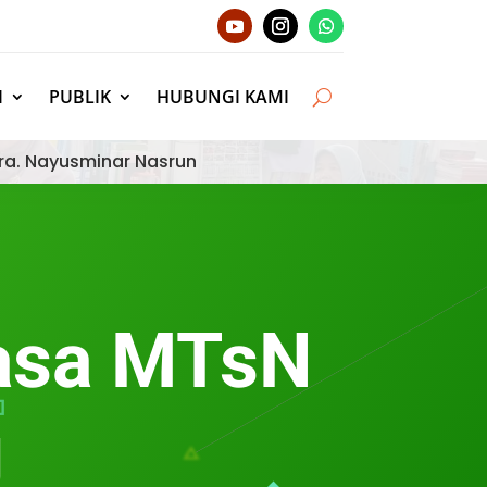
I
PUBLIK
HUBUNGI KAMI
ra. Nayusminar Nasrun
asa MTsN
g