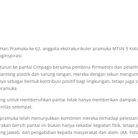
ari Pramuka ke 62, anggota ekstrakurikuler pramuka MTsN 3 Kota
ginspirasi.
urun ke pantai Cimpago bersama pembina Pirmadoni dan pelati
 kantong plastik dan sarung tangan, mereka dengan tekun mengu
nya sebagai bentuk kontribusi positif bagi lingkungan, tetapi jug
 pramuka.
g untuk membersihkan pantai tidak hanya memberikan dampak posi
nitas setempat.
ler pramuka telah menunjukkan komitmen mereka terhadap pelestari
akan bersih pantai ini bukan hanya sekadar kegiatan fisik, tetap
ng jawab, dan pengabdian kepada masyarakat dan alam. (AA. Foto: