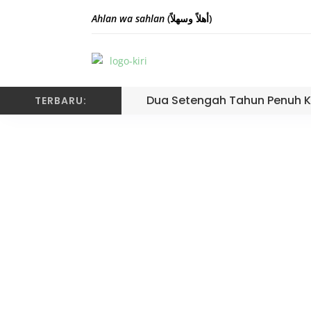
Ahlan wa sahlan
(أهلاً وسهلاً)
Dua Setengah Tahun Penuh K
TERBARU:
Pramuka Bersih P
Pramuka Ke 6