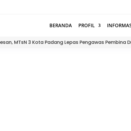
BERANDA
PROFIL
INFORMAS
esan, MTsN 3 Kota Padang Lepas Pengawas Pembina D
antai: Ekstrakurikuler Pramuka 
2 Dengan Aksi Nyata Pelestari