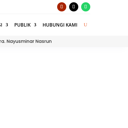
I
PUBLIK
HUBUNGI KAMI
ra. Nayusminar Nasrun
Memperingati Hari
an Lingkungan