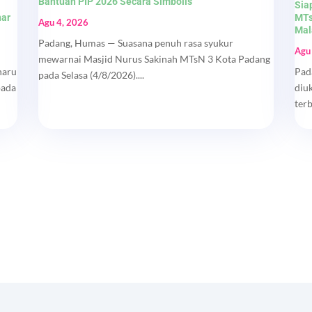
Bantuan PIP 2026 Secara Simbolis
Sia
nar
MTs
Agu 4, 2026
Mal
Padang, Humas — Suasana penuh rasa syukur
Agu
mewarnai Masjid Nurus Sakinah MTsN 3 Kota Padang
haru
Pad
pada Selasa (4/8/2026)....
pada
diu
ter