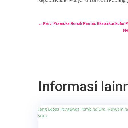
kepada Kader Posyandu di Kota Padang.(
←
Prev: Pramuka Bersih Pantai: Ekstrakurikule
Ne
Informasi lainn