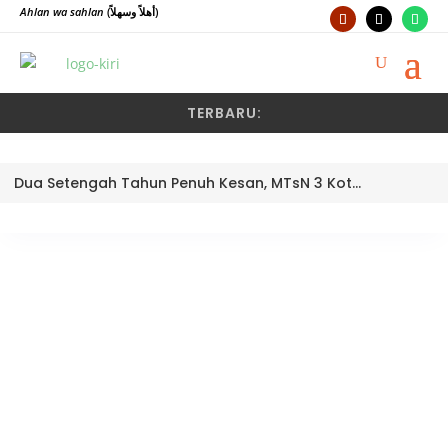
Ahlan wa sahlan
(أهلاً وسهلاً)
TERBARU:
Dua Setengah Tahun Penuh Kesan, MTsN 3 Kota Padang Lepas Pengawas Pembina Dra. Nayusminar Nasrun