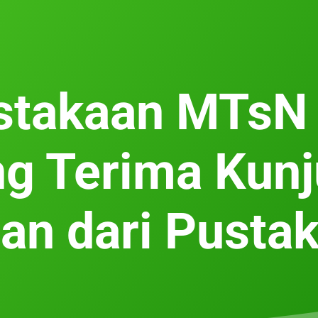
stakaan MTsN 
g Terima Kun
n dari Pusta