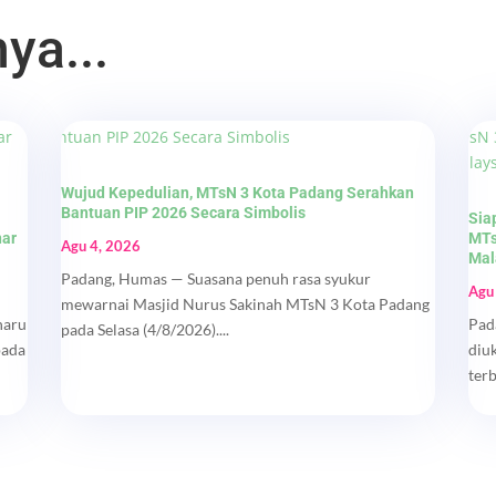
ya...
Wujud Kepedulian, MTsN 3 Kota Padang Serahkan
Bantuan PIP 2026 Secara Simbolis
Sia
nar
MTs
Agu 4, 2026
Mal
Padang, Humas — Suasana penuh rasa syukur
Agu
mewarnai Masjid Nurus Sakinah MTsN 3 Kota Padang
haru
Pad
pada Selasa (4/8/2026)....
pada
diu
ter