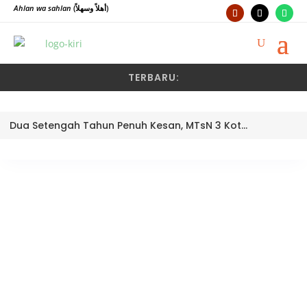
Ahlan wa sahlan
(أهلاً وسهلاً)
TERBARU:
Dua Setengah Tahun Penuh Kesan, MTsN 3 Kota Padang Lepas Pengawas Pembina Dra. Nayusminar Nasrun