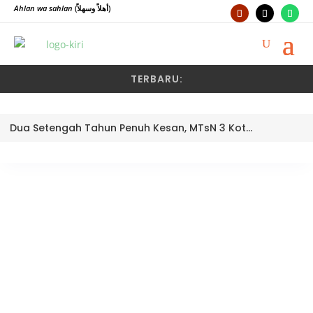
Ahlan wa sahlan
(أهلاً وسهلاً)
TERBARU:
Dua Setengah Tahun Penuh Kesan, MTsN 3 Kota Padang Lepas Pengawas Pembina Dra. Nayusminar Nasrun