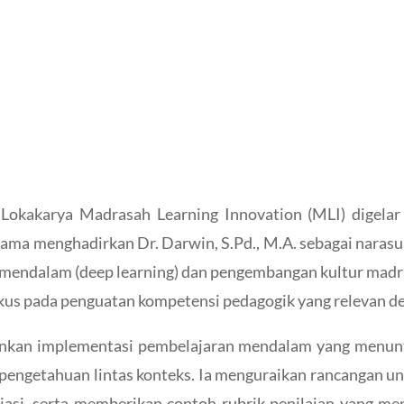
Lokakarya Madrasah Learning Innovation (MLI) digelar
ama menghadirkan Dr. Darwin, S.Pd., M.A. sebagai nara
mendalam (deep learning) dan pengembangan kultur madras
kus pada penguatan kompetensi pedagogik yang relevan de
nkan implementasi pembelajaran mendalam yang menun
r pengetahuan lintas konteks. Ia menguraikan rancangan u
siasi, serta memberikan contoh rubrik penilaian yang me