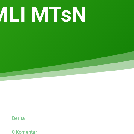
 MLI MTsN
Berita
0 Komentar