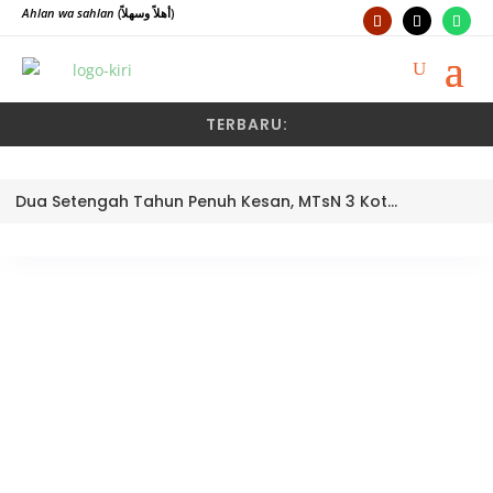
Ahlan wa sahlan
(أهلاً وسهلاً)
TERBARU:
Dua Setengah Tahun Penuh Kesan, MTsN 3 Kota Padang Lepas Pengawas Pembina Dra. Nayusminar Nasrun