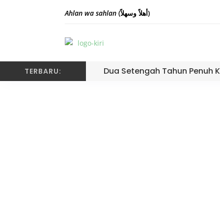
Ahlan wa sahlan
(أهلاً وسهلاً)
Dua Setengah Tahun Penuh K
TERBARU:
Parade Ekskul Mer