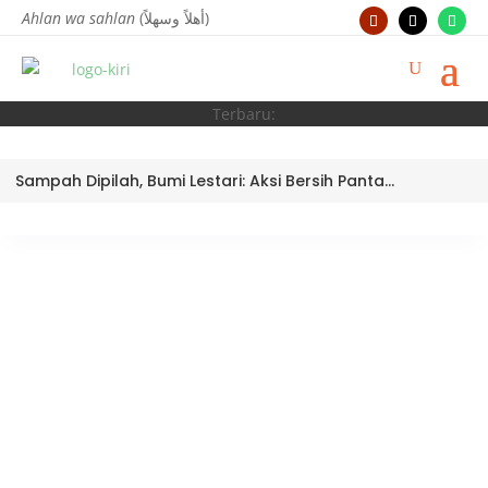
Ahlan wa sahlan
(أهلاً وسهلاً)
Terbaru:
Sampah Dipilah, Bumi Lestari: Aksi Bersih Pantai Ujung Batu oleh Tim Bank Sampah MTsN 3 Kota Padang