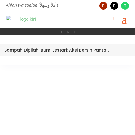
Ahlan wa sahlan
(أهلاً وسهلاً)
Terbaru:
Sampah Dipilah, Bumi Lestari: Aksi Bersih Pantai Ujung Batu oleh Tim Bank Sampah MTsN 3 Kota Padang