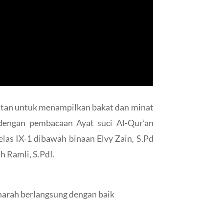
atan untuk menampilkan bakat dan minat
i dengan pembacaan Ayat suci Al-Qur’an
las IX-1 dibawah binaan Elvy Zain, S.Pd
 Ramli, S.PdI.
dharah berlangsung dengan baik