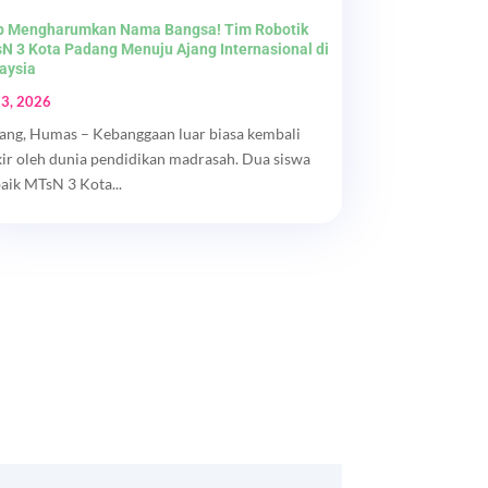
p Mengharumkan Nama Bangsa! Tim Robotik
N 3 Kota Padang Menuju Ajang Internasional di
aysia
 3, 2026
ang, Humas – Kebanggaan luar biasa kembali
kir oleh dunia pendidikan madrasah. Dua siswa
baik MTsN 3 Kota...