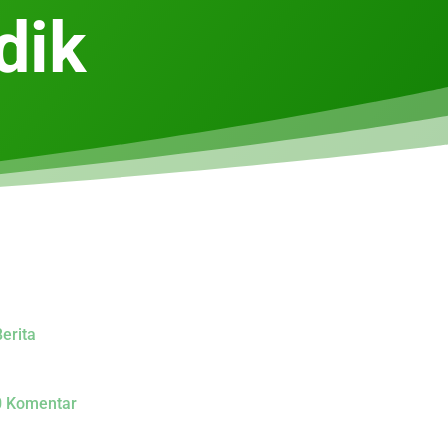
dik
erita
0 Komentar