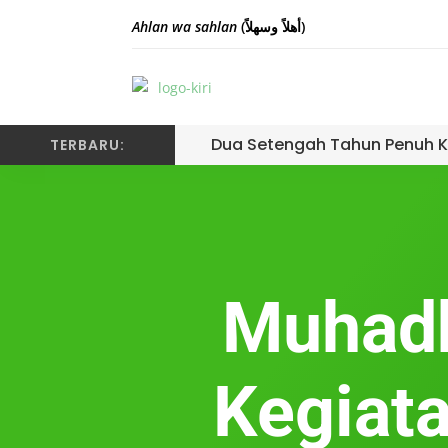
Ahlan wa sahlan
(أهلاً وسهلاً)
Dua Setengah Tahun Penuh K
TERBARU:
Muhadh
Kegiat