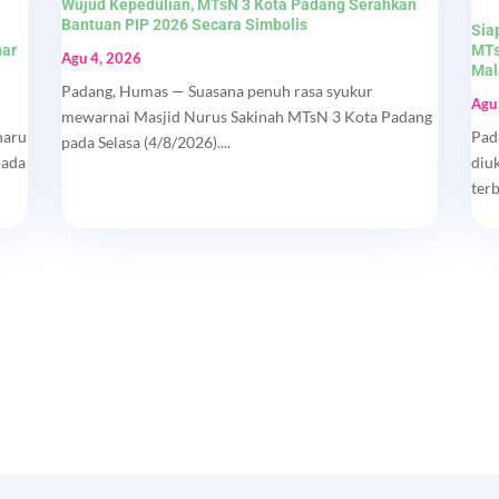
Wujud Kepedulian, MTsN 3 Kota Padang Serahkan
Bantuan PIP 2026 Secara Simbolis
Sia
nar
MTs
Agu 4, 2026
Mal
Padang, Humas — Suasana penuh rasa syukur
Agu
mewarnai Masjid Nurus Sakinah MTsN 3 Kota Padang
haru
Pad
pada Selasa (4/8/2026)....
pada
diu
ter