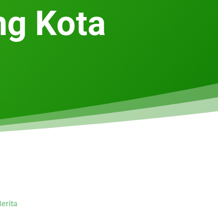
ng Kota
erita