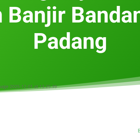
 Banjir Banda
Padang
B