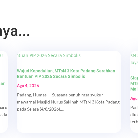
ya...
Wujud Kepedulian, MTsN 3 Kota Padang Serahkan
Bantuan PIP 2026 Secara Simbolis
Sia
nar
MTs
Agu 4, 2026
Mal
Padang, Humas — Suasana penuh rasa syukur
Agu
mewarnai Masjid Nurus Sakinah MTsN 3 Kota Padang
haru
Pad
pada Selasa (4/8/2026)....
pada
diu
ter