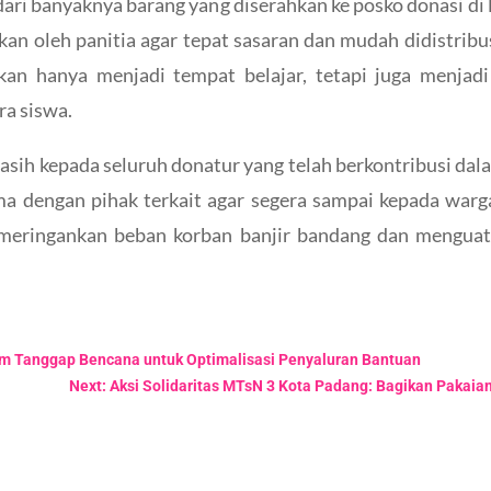
 dari banyaknya barang yang diserahkan ke posko donasi d
kkan oleh panitia agar tepat sasaran dan mudah didistrib
n hanya menjadi tempat belajar, tetapi juga menjadi 
ra siswa.
ih kepada seluruh donatur yang telah berkontribusi dalam
ama dengan pihak terkait agar segera sampai kepada war
t meringankan beban korban banjir bandang dan mengua
im Tanggap Bencana untuk Optimalisasi Penyaluran Bantuan
Next: Aksi Solidaritas MTsN 3 Kota Padang: Bagikan Pakaia