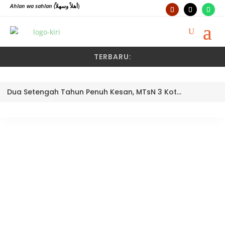
Ahlan wa sahlan
(أهلاً وسهلاً)
TERBARU:
Dua Setengah Tahun Penuh Kesan, MTsN 3 Kota Padang Lepas Pengawas Pembina Dra. Nayusminar Nasrun