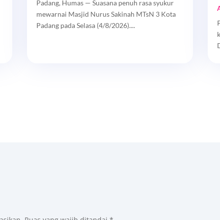
Padang, Humas — Suasana penuh rasa syukur
mewarnai Masjid Nurus Sakinah MTsN 3 Kota
Padang pada Selasa (4/8/2026)....
asikan.
Ruas yang wajib ditandai
*