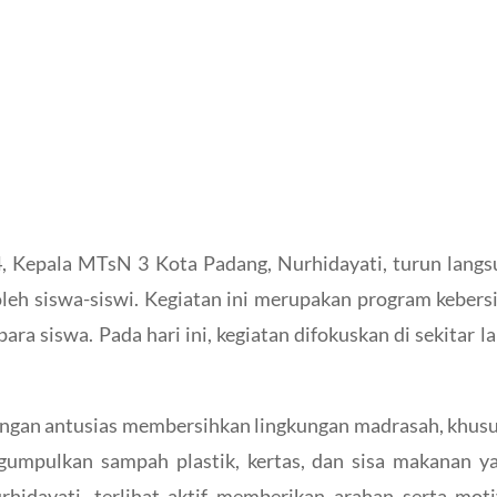
4, Kepala MTsN 3 Kota Padang, Nurhidayati, turun langs
i oleh siswa-siswi. Kegiatan ini merupakan program kebe
para siswa. Pada hari ini, kegiatan difokuskan di sekitar
engan antusias membersihkan lingkungan madrasah, khusu
gumpulkan sampah plastik, kertas, dan sisa makanan ya
hidayati, terlihat aktif memberikan arahan serta mot