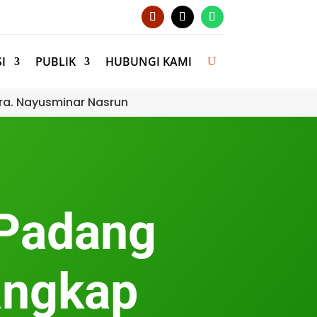
I
PUBLIK
HUBUNGI KAMI
ra. Nayusminar Nasrun
 Padang
angkap