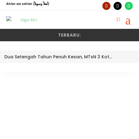
Ahlan wa sahlan
(أهلاً وسهلاً)
TERBARU:
Dua Setengah Tahun Penuh Kesan, MTsN 3 Kota Padang Lepas Pengawas Pembina Dra. Nayusminar Nasrun