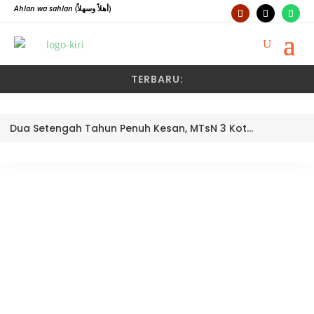
Ahlan wa sahlan
(أهلاً وسهلاً)
TERBARU:
Dua Setengah Tahun Penuh Kesan, MTsN 3 Kota Padang Lepas Pengawas Pembina Dra. Nayusminar Nasrun