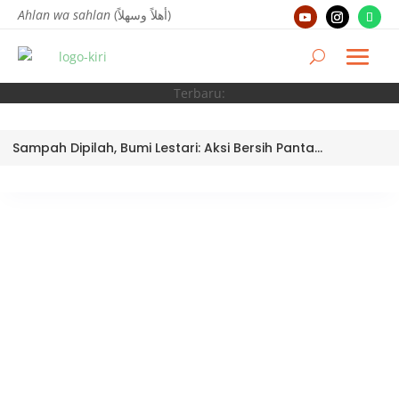
Ahlan wa sahlan
(أهلاً وسهلاً)
Terbaru:
Sampah Dipilah, Bumi Lestari: Aksi Bersih Pantai Ujung Batu oleh Tim Bank Sampah MTsN 3 Kota Padang