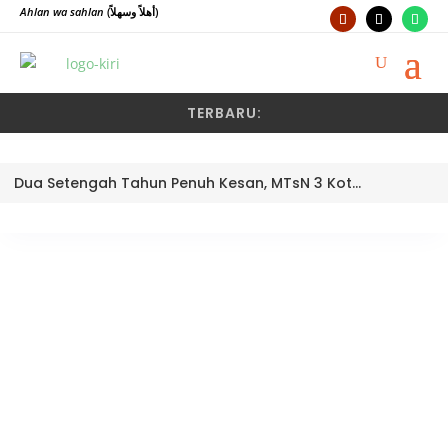
Ahlan wa sahlan
(أهلاً وسهلاً)
TERBARU:
Dua Setengah Tahun Penuh Kesan, MTsN 3 Kota Padang Lepas Pengawas Pembina Dra. Nayusminar Nasrun