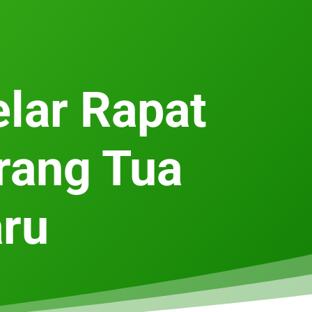
lar Rapat
rang Tua
aru