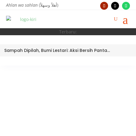
Ahlan wa sahlan
(أهلاً وسهلاً)
Terbaru:
Sampah Dipilah, Bumi Lestari: Aksi Bersih Pantai Ujung Batu oleh Tim Bank Sampah MTsN 3 Kota Padang