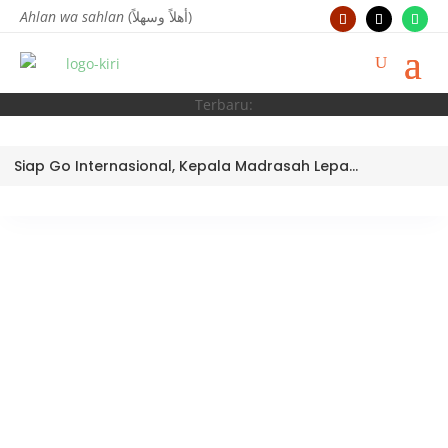
Ahlan wa sahlan
(أهلاً وسهلاً)
Terbaru:
Siap Go Internasional, Kepala Madrasah Lepas Tim Robotik MTsN 3 Kota Padang Ikuti World Robotic Center Competition 2026 di Malaysia