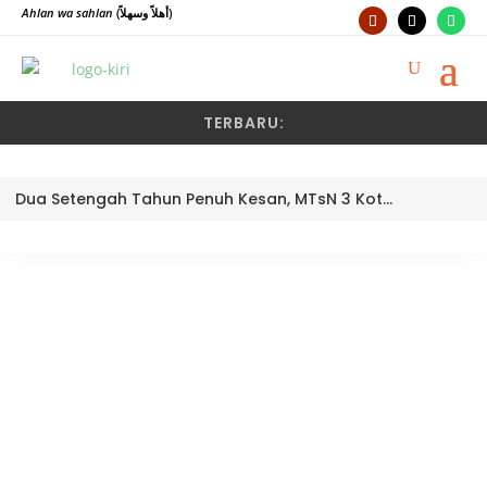
Ahlan wa sahlan
(أهلاً وسهلاً)
TERBARU:
Dua Setengah Tahun Penuh Kesan, MTsN 3 Kota Padang Lepas Pengawas Pembina Dra. Nayusminar Nasrun