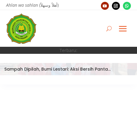
Ahlan wa sahlan
(أهلاً وسهلاً)
Terbaru:
Sampah Dipilah, Bumi Lestari: Aksi Bersih Pantai Ujung Batu oleh Tim Bank Sampah MTsN 3 Kota Padang