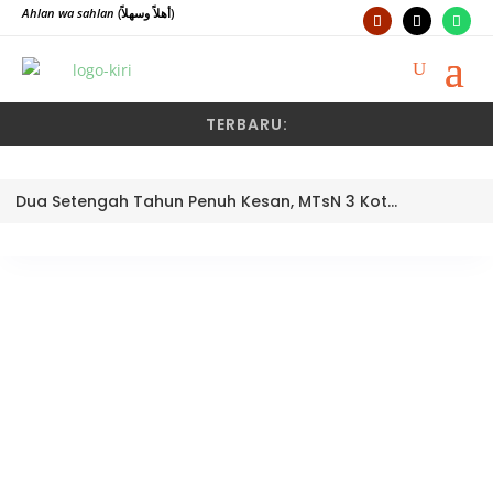
Ahlan wa sahlan
(أهلاً وسهلاً)
TERBARU:
Dua Setengah Tahun Penuh Kesan, MTsN 3 Kota Padang Lepas Pengawas Pembina Dra. Nayusminar Nasrun