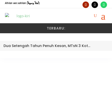
Ahlan wa sahlan
(أهلاً وسهلاً)
TERBARU:
Dua Setengah Tahun Penuh Kesan, MTsN 3 Kota Padang Lepas Pengawas Pembina Dra. Nayusminar Nasrun