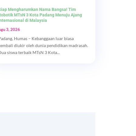
Siap Mengharumkan Nama Bangsa! Tim
Robotik MTsN 3 Kota Padang Menuju Ajang
Internasional di Malaysia
Agu 3, 2026
Padang, Humas – Kebanggaan luar biasa
kembali diukir oleh dunia pendidikan madrasah.
Dua siswa terbaik MTsN 3 Kota...