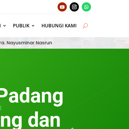
I
PUBLIK
HUBUNGI KAMI
ra. Nayusminar Nasrun
 Padang
ing dan