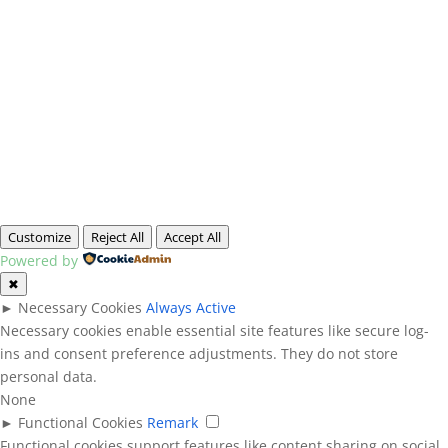
Customize
Reject All
Accept All
Powered by
✖
►
Necessary Cookies
Always Active
Necessary cookies enable essential site features like secure log-
ins and consent preference adjustments. They do not store
personal data.
None
►
Functional Cookies
Remark
Functional cookies support features like content sharing on social