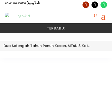
Ahlan wa sahlan
(أهلاً وسهلاً)
TERBARU:
Dua Setengah Tahun Penuh Kesan, MTsN 3 Kota Padang Lepas Pengawas Pembina Dra. Nayusminar Nasrun