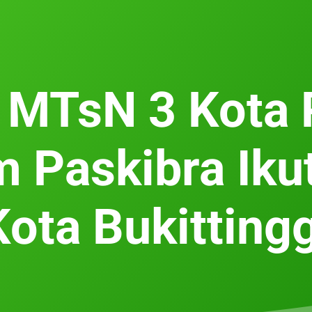
 MTsN 3 Kota
 Paskibra Iku
Kota Bukittingg