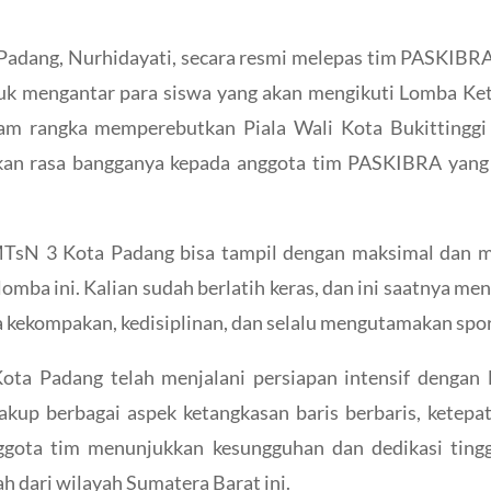
dang, Nurhidayati, secara resmi melepas tim PASKIBRA
tuk mengantar para siswa yang akan mengikuti Lomba Ket
dalam rangka memperebutkan Piala Wali Kota Bukitting
an rasa bangganya kepada anggota tim PASKIBRA yang t
TsN 3 Kota Padang bisa tampil dengan maksimal dan m
omba ini. Kalian sudah berlatih keras, dan ini saatnya me
ga kekompakan, kedisiplinan, dan selalu mengutamakan spo
 Padang telah menjalani persiapan intensif dengan la
kup berbagai aspek ketangkasan baris berbaris, ketepata
ggota tim menunjukkan kesungguhan dan dedikasi tingg
ah dari wilayah Sumatera Barat ini.