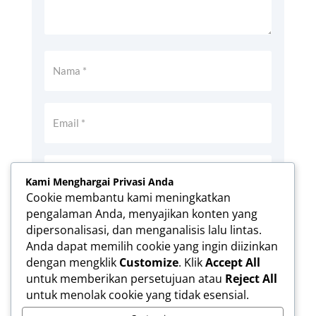
Kami Menghargai Privasi Anda
Cookie membantu kami meningkatkan
pengalaman Anda, menyajikan konten yang
Simpan nama, email, dan situs web saya
dipersonalisasi, dan menganalisis lalu lintas.
pada peramban ini untuk komentar saya
Anda dapat memilih cookie yang ingin diizinkan
berikutnya.
dengan mengklik
Customize
. Klik
Accept All
Kirim Komentar
untuk memberikan persetujuan atau
Reject All
untuk menolak cookie yang tidak esensial.