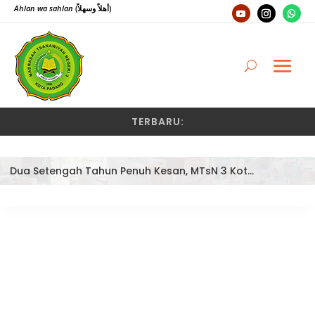
Ahlan wa sahlan
(أهلاً وسهلاً)
TERBARU:
Dua Setengah Tahun Penuh Kesan, MTsN 3 Kota Padang Lepas Pengawas Pembina Dra. Nayusminar Nasrun